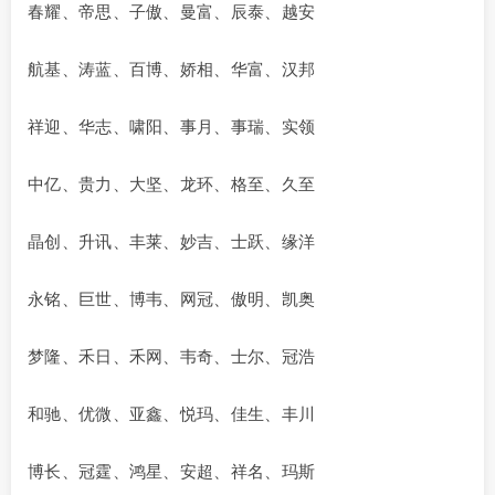
春耀、帝思、子傲、曼富、辰泰、越安
航基、涛蓝、百博、娇相、华富、汉邦
祥迎、华志、啸阳、事月、事瑞、实领
中亿、贵力、大坚、龙环、格至、久至
晶创、升讯、丰莱、妙吉、士跃、缘洋
永铭、巨世、博韦、网冠、傲明、凯奥
梦隆、禾日、禾网、韦奇、士尔、冠浩
和驰、优微、亚鑫、悦玛、佳生、丰川
博长、冠霆、鸿星、安超、祥名、玛斯