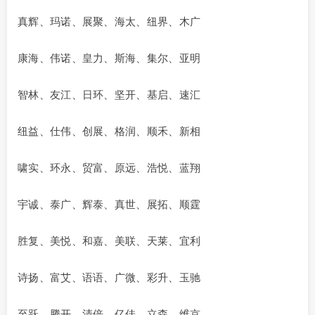
真辉、玛诺、展聚、海太、纽界、木广
康海、伟诺、皇力、斯海、集尔、亚明
智林、友江、日环、坚开、基启、速汇
纽益、仕伟、创展、格润、顺禾、新相
啸实、环永、贸富、原远、浩悦、蓝翔
宇诚、泰广、辉泰、真世、展拓、顺霆
胜复、美悦、和嘉、美联、天莱、宜利
诗扬、富艾、语语、广微、彩升、玉驰
至跃、腾开、清倍、亿佳、立森、维京