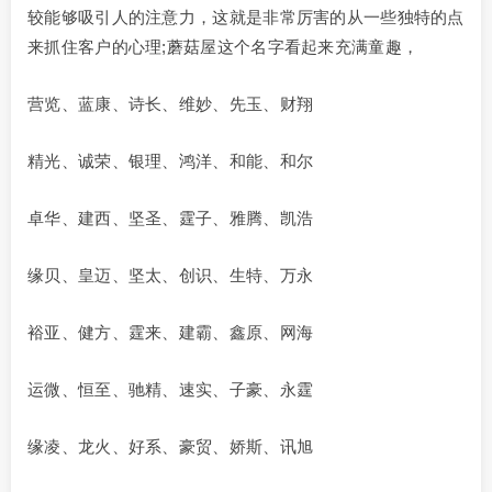
较能够吸引人的注意力，这就是非常厉害的从一些独特的点
来抓住客户的心理;蘑菇屋这个名字看起来充满童趣，
营览、蓝康、诗长、维妙、先玉、财翔
精光、诚荣、银理、鸿洋、和能、和尔
卓华、建西、坚圣、霆子、雅腾、凯浩
缘贝、皇迈、坚太、创识、生特、万永
裕亚、健方、霆来、建霸、鑫原、网海
运微、恒至、驰精、速实、子豪、永霆
缘凌、龙火、好系、豪贸、娇斯、讯旭