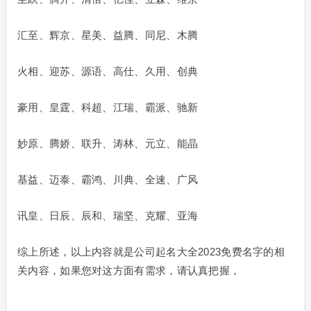
汇至、辉京、星美、益腾、同尼、木腾
火相、迎苏、源语、高仕、久用、创典
豪用、皇霆、科超、江瑞、霸派、驰新
妙原、腾娇、联升、涛林、元立、能晶
基益、迈泰、霸鸿、川典、全速、广风
讯皇、日辰、辰和、瑞坚、克耀、亚海
综上所述，以上内容就是公司起名大全2023免费名字的相
关内容，如果您对这方面有需求，请认真把握，