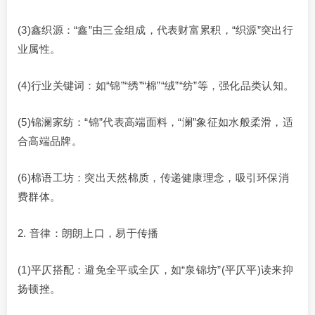
(3)鑫织源：“鑫”由三金组成，代表财富累积，“织源”突出行
业属性。
(4)行业关键词：如“锦”“绣”“棉”“绒”“纺”等，强化品类认知。
(5)锦澜家纺：“锦”代表高端面料，“澜”象征如水般柔滑，适
合高端品牌。
(6)棉语工坊：突出天然棉质，传递健康理念，吸引环保消
费群体。
2. 音律：朗朗上口，易于传播
(1)平仄搭配：避免全平或全仄，如“泉锦坊”(平仄平)读来抑
扬顿挫。