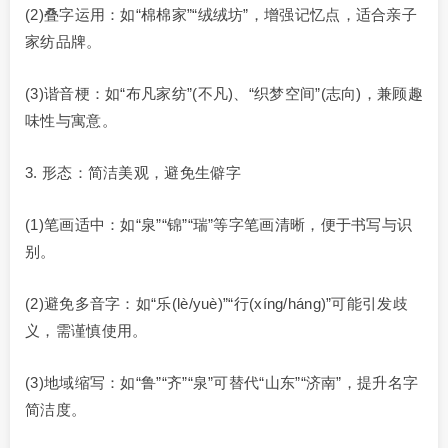
(2)叠字运用：如“棉棉家”“绒绒坊”，增强记忆点，适合亲子
家纺品牌。
(3)谐音梗：如“布凡家纺”(不凡)、“织梦空间”(志向)，兼顾趣
味性与寓意。
3. 形态：简洁美观，避免生僻字
(1)笔画适中：如“泉”“锦”“瑞”等字笔画清晰，便于书写与识
别。
(2)避免多音字：如“乐(lè/yuè)”“行(xíng/háng)”可能引发歧
义，需谨慎使用。
(3)地域缩写：如“鲁”“齐”“泉”可替代“山东”“济南”，提升名字
简洁度。