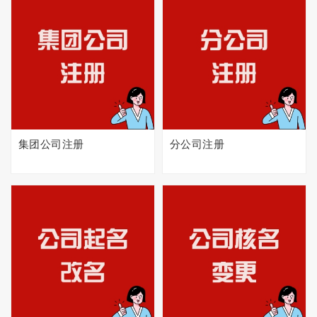
集团公司注册
分公司注册