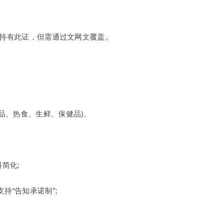
台持有此证，但需通过文网文覆盖。
品、热食、生鲜、保健品)。
简化;
持“告知承诺制”;